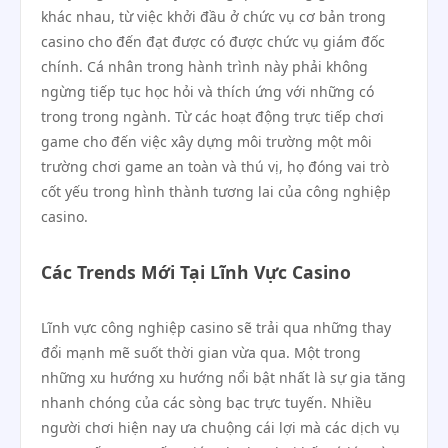
khác nhau, từ việc khởi đầu ở chức vụ cơ bản trong
casino cho đến đạt được có được chức vụ giám đốc
chính. Cá nhân trong hành trình này phải không
ngừng tiếp tục học hỏi và thích ứng với những có
trong trong ngành. Từ các hoạt động trực tiếp chơi
game cho đến việc xây dựng môi trường một môi
trường chơi game an toàn và thú vị, họ đóng vai trò
cốt yếu trong hình thành tương lai của công nghiệp
casino.
Các Trends Mới Tại Lĩnh Vực Casino
Lĩnh vực công nghiệp casino sẽ trải qua những thay
đổi mạnh mẽ suốt thời gian vừa qua. Một trong
những xu hướng xu hướng nổi bật nhất là sự gia tăng
nhanh chóng của các sòng bạc trực tuyến. Nhiều
người chơi hiện nay ưa chuộng cái lợi mà các dịch vụ