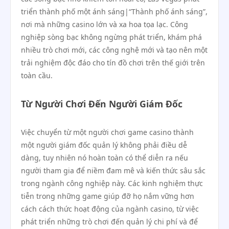
triển thành phố một ánh sáng|“Thành phố ánh sáng”,
nơi mà những casino lớn và xa hoa tọa lạc. Công
nghiệp sòng bạc không ngừng phát triển, khám phá
nhiều trò chơi mới, các công nghệ mới và tạo nên một
trải nghiệm độc đáo cho tín đồ chơi trên thế giới trên
toàn cầu.
Từ Người Chơi Đến Người Giám Đốc
Việc chuyển từ một người chơi game casino thành
một người giám đốc quản lý không phải điều dễ
dàng, tuy nhiên nó hoàn toàn có thể diễn ra nếu
người tham gia để niềm đam mê và kiến thức sâu sắc
trong ngành công nghiệp này. Các kinh nghiệm thực
tiễn trong những game giúp đỡ họ nắm vững hơn
cách cách thức hoạt động của ngành casino, từ việc
phát triển những trò chơi đến quản lý chi phí và để