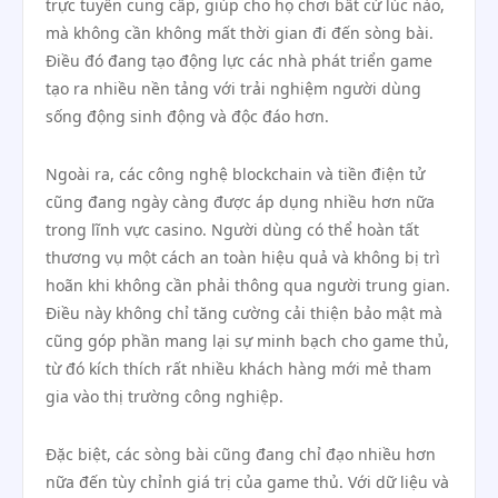
trực tuyến cung cấp, giúp cho họ chơi bất cứ lúc nào,
mà không cần không mất thời gian đi đến sòng bài.
Điều đó đang tạo động lực các nhà phát triển game
tạo ra nhiều nền tảng với trải nghiệm người dùng
sống động sinh động và độc đáo hơn.
Ngoài ra, các công nghệ blockchain và tiền điện tử
cũng đang ngày càng được áp dụng nhiều hơn nữa
trong lĩnh vực casino. Người dùng có thể hoàn tất
thương vụ một cách an toàn hiệu quả và không bị trì
hoãn khi không cần phải thông qua người trung gian.
Điều này không chỉ tăng cường cải thiện bảo mật mà
cũng góp phần mang lại sự minh bạch cho game thủ,
từ đó kích thích rất nhiều khách hàng mới mẻ tham
gia vào thị trường công nghiệp.
Đặc biệt, các sòng bài cũng đang chỉ đạo nhiều hơn
nữa đến tùy chỉnh giá trị của game thủ. Với dữ liệu và