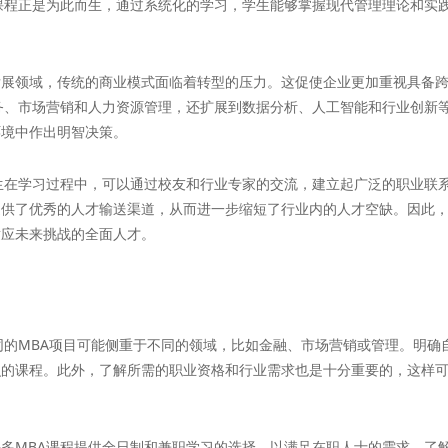
课程正是为此而生，通过系统化的学习，学生能够掌握现代管理理论和实
发展领域，传统的商业模式面临着转型的压力。这促使企业更加重视具备
务、市场营销和人力资源管理，还扩展到数据分析、人工智能和行业创新
环境中作出明智决策。
生在学习过程中，可以通过校友和行业专家的交流，建立起广泛的职业联
供了优秀的人才输送渠道，从而进一步缩短了行业内的人才空缺。因此，
适应未来挑战的全面人才。
同的MBA项目可能侧重于不同的领域，比如金融、市场营销或管理。明确
识的课程。此外，了解所需的职业资格和行业需求也是十分重要的，这样
多MBA课程提供全日制和兼职学习的选择，以满足在职人士的需求。了