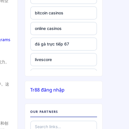
备转型
bitcoin casinos
online casinos
grams
đá gà trực tiếp 67
。
livescore
能力。
slots
伴。这
Tr88 đăng nhập
list of casinos not on gamstop
5 deposit casino not on
OUR PARTNERS
GamStop
光和创
online casino non UK