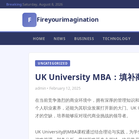
Breaking:
Saturday, August 8, 2026
Fireyourimagination
F
HOME
NEWS
BUSINESS
TECHNOLOGY
UNCATEGORIZED
UK University MBA
admin • February 12, 2025
在当前竞争激烈的商业环境中，拥有深厚的管理知识和
个人职业素养，还能为其职业发展打开新的大门。UK U
才的空缺，培养能够应对现代商业挑战的领导者。
UK University的MBA课程通过结合理论与