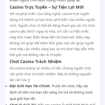
khiến người chơi luôn mong muốn quay lại.
Casino Trực Tuyến – Sự Tiện Lợi Mới
Với sự phát triển của công nghệ, casino trực tuyến
đang trở thành sự lựa chọn phổ biến của nhiều người
chơi. Người chơi có thể dễ dàng tham gia các trò chơi
casino yêu thích ngay từ nhà, chỉ cần có một chiếc
máy tính hoặc điện thoại kết nối Internet. Điều này
không chỉ giúp tiết kiệm thời gian mà còn giúp người
chơi tiếp cận nhiều sòng bạc và trò chơi hấp dẫn trên
thế giới mà không cần di chuyển.
Chơi Casino Trách Nhiệm
Dù casino mang lại nhiều cơ hội, nhưng người chơi
cần phải chơi có trách nhiệm. Đây là những nguyên
tắc cần lưu ý:
Đặt Giới Hạn Tài Chính
: Trước khi chơi, hãy xác
định số tiền mà bạn sẵn sàng chi trả và không vượt
quá giới hạn đó.
Chơi Vì Giải Trí
: Hãy coi casino là một hình thức giải