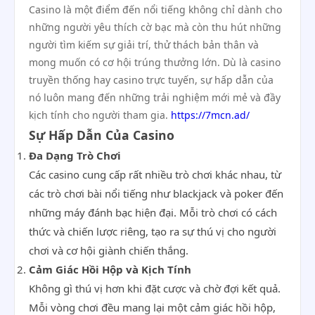
Casino là một điểm đến nổi tiếng không chỉ dành cho
những người yêu thích cờ bạc mà còn thu hút những
người tìm kiếm sự giải trí, thử thách bản thân và
mong muốn có cơ hội trúng thưởng lớn. Dù là casino
truyền thống hay casino trực tuyến, sự hấp dẫn của
nó luôn mang đến những trải nghiệm mới mẻ và đầy
kịch tính cho người tham gia.
https://7mcn.ad/
Sự Hấp Dẫn Của Casino
Đa Dạng Trò Chơi
Các casino cung cấp rất nhiều trò chơi khác nhau, từ
các trò chơi bài nổi tiếng như blackjack và poker đến
những máy đánh bạc hiện đại. Mỗi trò chơi có cách
thức và chiến lược riêng, tạo ra sự thú vị cho người
chơi và cơ hội giành chiến thắng.
Cảm Giác Hồi Hộp và Kịch Tính
Không gì thú vị hơn khi đặt cược và chờ đợi kết quả.
Mỗi vòng chơi đều mang lại một cảm giác hồi hộp,