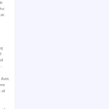
át
như
DH 88
utländska casino utan svensk
licens
các
go8
online casina u hrvatskoj
uu88 bet
bästa casino utan svensk
licens
ng
webnk88.net
ở
bästa casino utan svensk
sẽ
go8.lat
licens
 .
lc88
nya casino utan svensk licens
g được
ame
789win 9
bästa nätcasino
n sẽ
Crypto
best online casinos