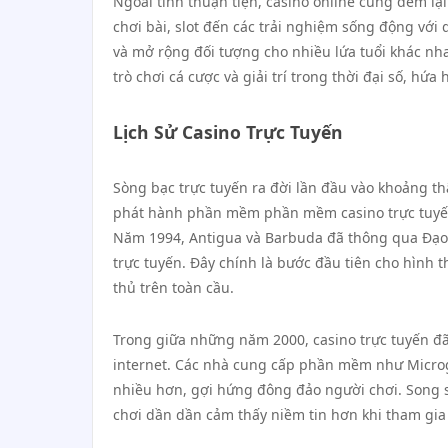
Ngoài tính thuận tiện, casino online cũng đem l
chơi bài, slot đến các trải nghiệm sống động với 
và mở rộng đối tượng cho nhiều lứa tuổi khác nha
trò chơi cá cược và giải trí trong thời đại số, h
Lịch Sử Casino Trực Tuyến
Sòng bạc trực tuyến ra đời lần đầu vào khoảng th
phát hành phần mềm phần mềm casino trực tuyến 
Năm 1994, Antigua và Barbuda đã thông qua Đạo l
trực tuyến. Đây chính là bước đầu tiên cho hình 
thủ trên toàn cầu.
Trong giữa những năm 2000, casino trực tuyến đã 
internet. Các nhà cung cấp phần mềm như Microg
nhiều hơn, gợi hứng đông đảo người chơi. Song s
chơi dần dần cảm thấy niềm tin hơn khi tham gia