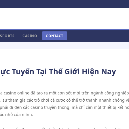
SPORTS
CASINO
CONTACT
ực Tuyến Tại Thế Giới Hiện Nay
 casino online đã tạo ra một cơn sốt mới trên ngành công nghiệp
ệ, sự tham gia các trò chơi cá cược có thể trở thành nhanh chóng v
hải đi đến các casino truyền thống, mà chỉ cần một thiết bị kết nố
góc nhỏ của mình.