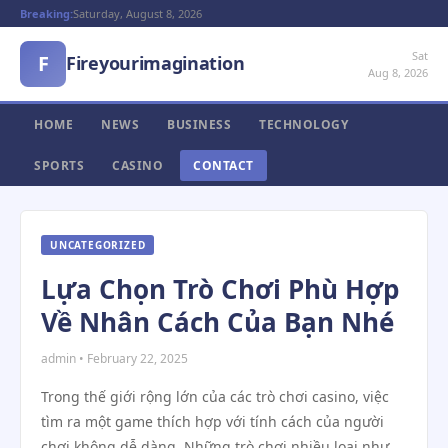
Breaking:
Saturday, August 8, 2026
Sat
F
Fireyourimagination
Aug 8, 2026
HOME
NEWS
BUSINESS
TECHNOLOGY
SPORTS
CASINO
CONTACT
UNCATEGORIZED
Lựa Chọn Trò Chơi Phù Hợp
Về Nhân Cách Của Bạn Nhé
admin • February 22, 2025
Trong thế giới rộng lớn của các trò chơi casino, việc
tìm ra một game thích hợp với tính cách của người
chơi không dễ dàng. Những trò chơi nhiều loại như