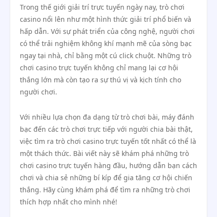
Trong thế giới giải trí trực tuyến ngày nay, trò chơi
casino nổi lên như một hình thức giải trí phổ biến và
hấp dẫn. Với sự phát triển của công nghệ, người chơi
có thể trải nghiệm không khí mạnh mẽ của sòng bạc
ngay tại nhà, chỉ bằng một cú click chuột. Những trò
chơi casino trực tuyến không chỉ mang lại cơ hội
thắng lớn mà còn tạo ra sự thú vị và kịch tính cho
người chơi.
Với nhiều lựa chọn đa dạng từ trò chơi bài, máy đánh
bạc đến các trò chơi trực tiếp với người chia bài thật,
việc tìm ra trò chơi casino trực tuyến tốt nhất có thể là
một thách thức. Bài viết này sẽ khám phá những trò
chơi casino trực tuyến hàng đầu, hướng dẫn bạn cách
chơi và chia sẻ những bí kíp để gia tăng cơ hội chiến
thắng. Hãy cùng khám phá để tìm ra những trò chơi
thích hợp nhất cho mình nhé!