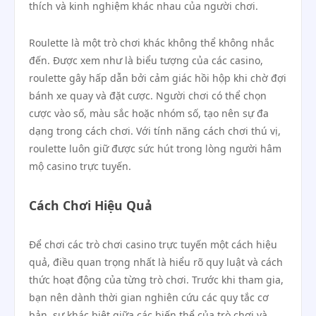
thích và kinh nghiệm khác nhau của người chơi.
Roulette là một trò chơi khác không thể không nhắc
đến. Được xem như là biểu tượng của các casino,
roulette gây hấp dẫn bởi cảm giác hồi hộp khi chờ đợi
bánh xe quay và đặt cược. Người chơi có thể chọn
cược vào số, màu sắc hoặc nhóm số, tạo nên sự đa
dạng trong cách chơi. Với tính năng cách chơi thú vị,
roulette luôn giữ được sức hút trong lòng người hâm
mộ casino trực tuyến.
Cách Chơi Hiệu Quả
Để chơi các trò chơi casino trực tuyến một cách hiệu
quả, điều quan trọng nhất là hiểu rõ quy luật và cách
thức hoạt động của từng trò chơi. Trước khi tham gia,
bạn nên dành thời gian nghiên cứu các quy tắc cơ
bản, sự khác biệt giữa các biến thể của trò chơi và