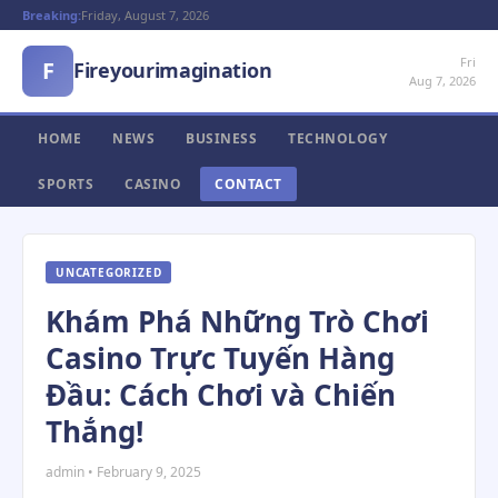
Breaking:
Friday, August 7, 2026
Fri
F
Fireyourimagination
Aug 7, 2026
HOME
NEWS
BUSINESS
TECHNOLOGY
SPORTS
CASINO
CONTACT
UNCATEGORIZED
Khám Phá Những Trò Chơi
Casino Trực Tuyến Hàng
Đầu: Cách Chơi và Chiến
Thắng!
admin • February 9, 2025