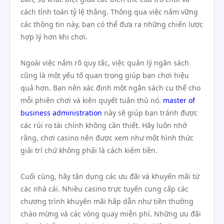
cách tính toán tỷ lệ thắng. Thông qua việc nắm vững
các thông tin này, bạn có thể đưa ra những chiến lược
hợp lý hơn khi chơi.
Ngoài việc nắm rõ quy tắc, việc quản lý ngân sách
cũng là một yếu tố quan trọng giúp bạn chơi hiệu
quả hơn. Bạn nên xác định một ngân sách cụ thể cho
mỗi phiên chơi và kiên quyết tuân thủ nó.
master of
business administration
này sẽ giúp bạn tránh được
các rủi ro tài chính không cần thiết. Hãy luôn nhớ
rằng, chơi casino nên được xem như một hình thức
giải trí chứ không phải là cách kiếm tiền.
Cuối cùng, hãy tận dụng các ưu đãi và khuyến mãi từ
các nhà cái. Nhiều casino trực tuyến cung cấp các
chương trình khuyến mãi hấp dẫn như tiền thưởng
chào mừng và các vòng quay miễn phí. Những ưu đãi