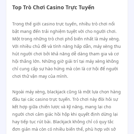
Top Trò Chơi Casino Trực Tuyến
Trong thế giới casino trực tuyến, nhiều trò chơi nổi
bật mang đến trải nghiệm tuyệt vời cho người chơi.
Một trong những trò chơi phổ biến nhất là máy xèng.
Với nhiều chủ đề và tính năng hấp dẫn, máy xèng thu
hút người chơi bởi khả năng dễ dàng tham gia và cơ
hội thắng lớn. Những giờ giải trí tại máy xèng không
chỉ cung cấp sự hào hứng mà còn là cơ hội để người
chơi thử vận may của mình.
Ngoài máy xèng, blackjack cũng là một lựa chọn hàng
đầu tại các casino trực tuyến. Trò chơi này đòi hỏi sự
kết hợp giữa chiến lược và kỹ năng, mang lại cho
người chơi cảm giác hồi hộp khi quyết định dừng lại
hay tiếp tục rút bài. Blackjack không chỉ có quy tắc
đơn giản mà còn có nhiều biến thể, phù hợp với sở