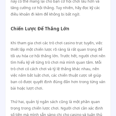
này có thể mang lại cho bạn cơ hội chơi lâu hơn và
tăng cường cơ hội thắng. Tuy nhiên, hãy đọc kỹ các
điều khoản đi kèm để không bị bất ngờ.
Chiến Lược Để Thắng Lớn
Khi tham gia chơi các trò chơi casino trực tuyến, việc
thiết lập một chiến lược rõ ràng là rất quan trọng để
tối ưu hóa cơ hội thắng lớn. Trước hết, người chơi nên
tìm hiểu kỹ về từng trò chơi mà mình quan tâm. Mỗi
trò chơi có cách chơi và tỷ lệ thắng khác nhau, nên
việc nắm bắt luật chơi, các chiến thuật cược sẽ giúp
bạn có được quyết định đúng đắn hơn trong từng ván
bài hoặc lượt chơi.
Thứ hai, quản lý ngân sách cũng là một phần quan
trọng trong chiến lược chơi. Người chơi cần xác định
số tiền mà mình sẵn sàng chi cho casino và tuân thủ