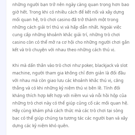
những người bạn trở nên ngày càng quan trọng hơn bao
giờ hết. Trong khi có nhiều cách để kết nối và xây dựng
mối quan hệ, trò chơi casino đã trở thành một trong
những cách giải trí thú vị và hấp dẫn nhất. Ngoài việc
cung cấp những khoảnh khắc giải trí, những trò chơi
casino còn có thể mở ra cơ hội cho những người chơi gắn
kết và trò chuyện với nhau theo những cách thú vị.
Khi mà dấn thân vào trò chơi như poker, blackjack và slot
machine, người tham gia không chỉ đơn giản là đối đầu
với nhau mà còn giao lưu các khoảnh khắc thú vị, căng
thẳng và có khi những kỷ niệm thú vị bên lề. Tính đối
kháng thích hợp kết hợp với niềm vui và nỗi hồi hộp của
những trò chơi này có thể giúp củng cố các mối quan hệ.
Hãy cùng khám phá cách thức mà các trò chơi tại sòng
bạc có thể giúp chúng ta tương tác các người bạn và xây
dựng các kỷ niệm khó quên.