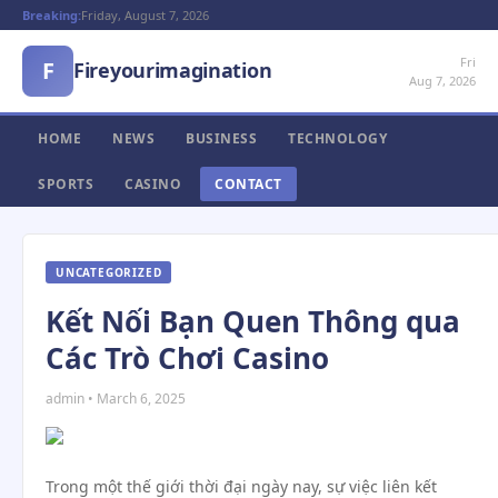
Breaking:
Friday, August 7, 2026
Fri
F
Fireyourimagination
Aug 7, 2026
HOME
NEWS
BUSINESS
TECHNOLOGY
SPORTS
CASINO
CONTACT
UNCATEGORIZED
Kết Nối Bạn Quen Thông qua
Các Trò Chơi Casino
admin • March 6, 2025
Trong một thế giới thời đại ngày nay, sự việc liên kết