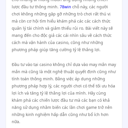
lược đầu tư thông minh.
78win
chỗ này, các người
chơi không những gặp gỡ những trò chơi rất thú vị
mà còn cơ hội tìm hiểu khám phá các các cách thức
quản lý tài chính và giảm thiểu rủi ro. Bài viết này sẽ
mang đến cho độc giả các cái nhìn sâu về cách thức
cách mà vận hành của casino, cũng như những
phương pháp giúp tăng cường tỷ lệ thắng lợi.
Đầu tư vào tại casino không chỉ dựa vào may mắn may
mắn mà cũng là một nghệ thuật quyết định cũng như
tính toán thông minh. Bằng việc áp dụng những
phương pháp hợp lý, các người chơi có thể tối ưu hóa
lợi ích và tăng tỷ lệ thắng lợi của mình. Hãy cùng
khám phá các chiến lược đầu tư mà các bạn có khả
năng sử dụng nhằm biến các lần chơi game trở nên
những kinh nghiệm hấp dẫn cũng như bổ ích hơn
nữa.