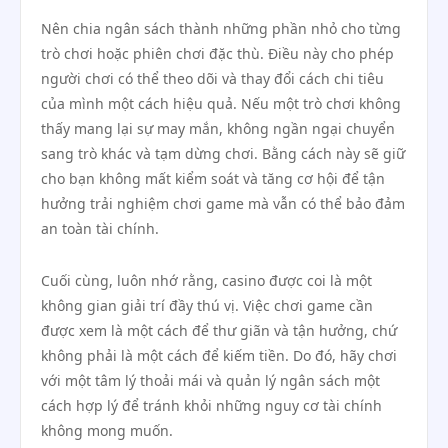
Nên chia ngân sách thành những phần nhỏ cho từng
trò chơi hoặc phiên chơi đặc thù. Điều này cho phép
người chơi có thể theo dõi và thay đổi cách chi tiêu
của mình một cách hiệu quả. Nếu một trò chơi không
thấy mang lại sự may mắn, không ngần ngại chuyển
sang trò khác và tạm dừng chơi. Bằng cách này sẽ giữ
cho bạn không mất kiểm soát và tăng cơ hội để tận
hưởng trải nghiệm chơi game mà vẫn có thể bảo đảm
an toàn tài chính.
Cuối cùng, luôn nhớ rằng, casino được coi là một
không gian giải trí đầy thú vị. Việc chơi game cần
được xem là một cách để thư giãn và tận hưởng, chứ
không phải là một cách để kiếm tiền. Do đó, hãy chơi
với một tâm lý thoải mái và quản lý ngân sách một
cách hợp lý để tránh khỏi những nguy cơ tài chính
không mong muốn.