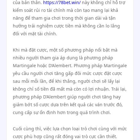
của bản thân.
https://78bet.win/
này không chỉ hỗ trợ
kiểm soát rủi ro tài chính mà còn tạo mang lại khả
năng để tham gia chơi trong thời gian dài và tận
hưởng trải nghiệm cược tiền mà không cần lo lắng
đối với mặt tài chính.
Khi mà đặt cược, một số phương pháp nổi bật mà
nhiều người tham gia áp dụng là phương pháp
Martingale hoặc D’Alembert. Phương pháp Martingale
yêu cầu người chơi tăng gấp đôi mức cược đặt cược
sau mỗi mỗi lần, để khi thắng, người chơi sẽ lấy lại
không chỉ số tiền đã mất mà còn có lợi nhuận. Trái lại,
phương pháp D’Alembert giúp người chơi tăng hay
giảm bớt số cược dựa trên kết quả các ván trước đó,
cung cấp sự ổn định hơn trong quá trình chơi.
Cuối cùng thì, việc lựa chọn loại trò chơi cùng với mức
cược phù hợp cũng rất đóng vai trò cực cần thiết.