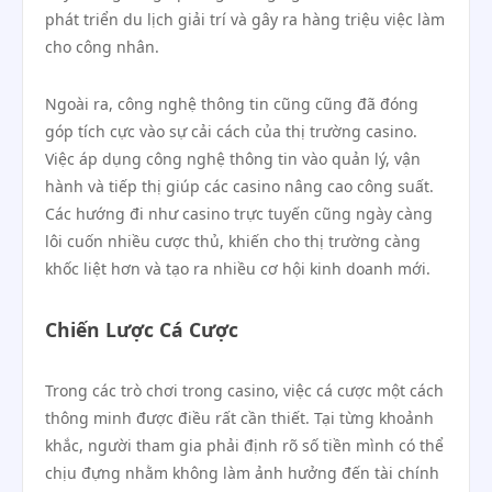
phát triển du lịch giải trí và gây ra hàng triệu việc làm
cho công nhân.
Ngoài ra, công nghệ thông tin cũng cũng đã đóng
góp tích cực vào sự cải cách của thị trường casino.
Việc áp dụng công nghệ thông tin vào quản lý, vận
hành và tiếp thị giúp các casino nâng cao công suất.
Các hướng đi như casino trực tuyến cũng ngày càng
lôi cuốn nhiều cược thủ, khiến cho thị trường càng
khốc liệt hơn và tạo ra nhiều cơ hội kinh doanh mới.
Chiến Lược Cá Cược
Trong các trò chơi trong casino, việc cá cược một cách
thông minh được điều rất cần thiết. Tại từng khoảnh
khắc, người tham gia phải định rõ số tiền mình có thể
chịu đựng nhằm không làm ảnh hưởng đến tài chính