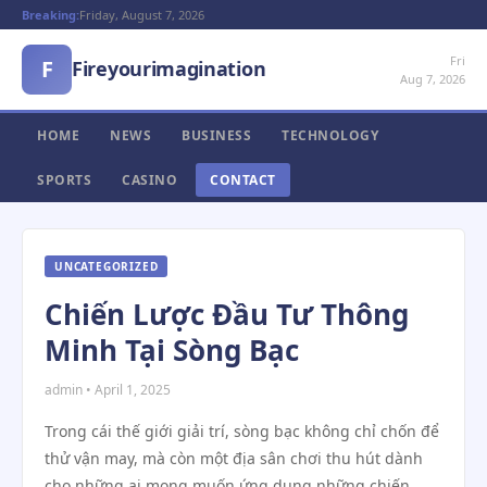
Breaking:
Friday, August 7, 2026
Fri
F
Fireyourimagination
Aug 7, 2026
HOME
NEWS
BUSINESS
TECHNOLOGY
SPORTS
CASINO
CONTACT
UNCATEGORIZED
Chiến Lược Đầu Tư Thông
Minh Tại Sòng Bạc
admin • April 1, 2025
Trong cái thế giới giải trí, sòng bạc không chỉ chốn để
thử vận may, mà còn một địa sân chơi thu hút dành
cho những ai mong muốn ứng dụng những chiến